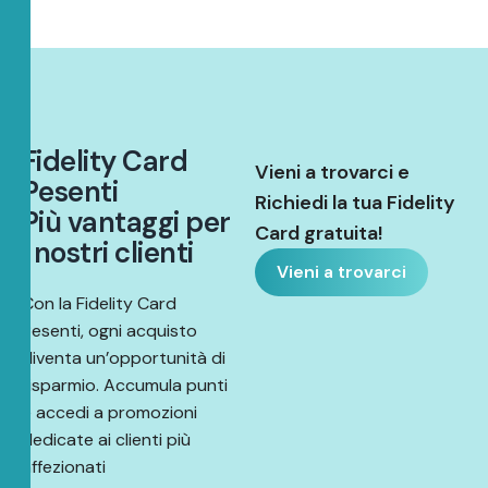
F
i
d
e
l
i
t
y
C
a
r
d
Vieni a trovarci e
P
e
s
e
n
t
i
Richiedi la tua Fidelity
P
i
ù
v
a
n
t
a
g
g
i
p
e
r
Card gratuita!
i
n
o
s
t
r
i
c
l
i
e
n
t
i
Vieni a trovarci
Con la Fidelity Card
Pesenti, ogni acquisto
diventa un’opportunità di
risparmio. Accumula punti
e accedi a promozioni
dedicate ai clienti più
affezionati