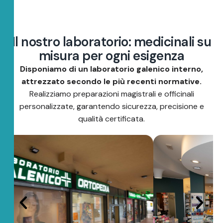
I
l
n
o
s
t
r
o
l
a
b
o
r
a
t
o
r
i
o
:
m
e
d
i
c
i
n
a
l
i
s
u
m
i
s
u
r
a
p
e
r
o
g
n
i
e
s
i
g
e
n
z
a
Disponiamo di un laboratorio galenico interno,
attrezzato secondo le più recenti normative.
Realizziamo preparazioni magistrali e officinali
personalizzate, garantendo sicurezza, precisione e
qualità certificata.