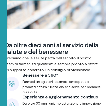
D
a
o
l
t
r
e
d
i
e
c
i
a
n
n
i
a
l
s
e
r
v
i
z
i
o
d
e
l
l
a
s
a
l
u
t
e
e
d
e
l
b
e
n
e
s
s
e
r
e
Crediamo che la salute parta dall’ascolto. Il nostro
team di farmacisti qualificati è sempre pronto a offrirti
un supporto concreto, un consiglio professionale.
Benessere a 360°
Farmaci, integratori, cosmesi, omeopatia e
prodotti naturali: tutto ciò che serve per prenderti
cura di te.
Esperienza e aggiornamento continuo
Da oltre 30 anni, uniamo attenzione e innovazione