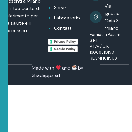
Pesenti a Milano
Via
Servizi
è il tuo punto di
Ignazio
riferimento per
Laboratorio
Ciaia 3
la salute e il
Contatti
Milano
benessere.
Farmacia Pesenti
S.R.L.
Privacy Policy
P. IVA / C.F.
Cookie Policy
13066510150
REA MI 1611908
Made with
and
by
Shadapps srl