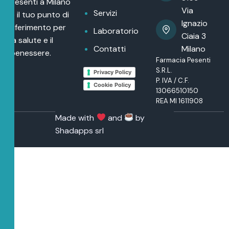
Pesenti a Milano
Via
Servizi
è il tuo punto di
Ignazio
riferimento per
Laboratorio
Ciaia 3
la salute e il
Contatti
Milano
benessere.
Farmacia Pesenti
S.R.L.
Privacy Policy
P. IVA / C.F.
Cookie Policy
13066510150
REA MI 1611908
Made with
and
by
Shadapps srl