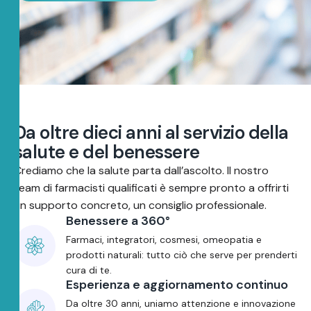
D
a
o
l
t
r
e
d
i
e
c
i
a
n
n
i
a
l
s
e
r
v
i
z
i
o
d
e
l
l
a
s
a
l
u
t
e
e
d
e
l
b
e
n
e
s
s
e
r
e
Crediamo che la salute parta dall’ascolto. Il nostro
team di farmacisti qualificati è sempre pronto a offrirti
un supporto concreto, un consiglio professionale.
Benessere a 360°
Farmaci, integratori, cosmesi, omeopatia e
prodotti naturali: tutto ciò che serve per prenderti
cura di te.
Esperienza e aggiornamento continuo
Da oltre 30 anni, uniamo attenzione e innovazione