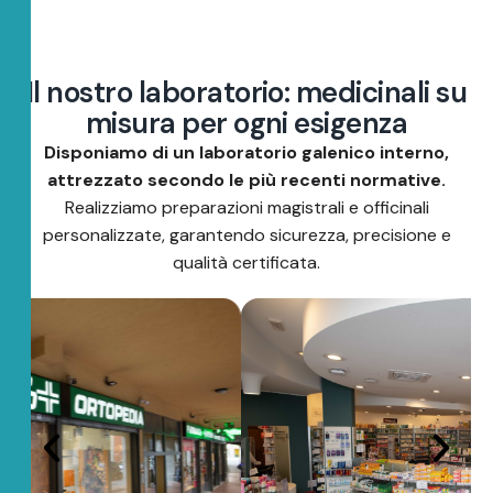
I
l
n
o
s
t
r
o
l
a
b
o
r
a
t
o
r
i
o
:
m
e
d
i
c
i
n
a
l
i
s
u
m
i
s
u
r
a
p
e
r
o
g
n
i
e
s
i
g
e
n
z
a
Disponiamo di un laboratorio galenico interno,
attrezzato secondo le più recenti normative.
Realizziamo preparazioni magistrali e officinali
personalizzate, garantendo sicurezza, precisione e
qualità certificata.