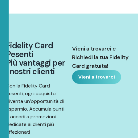
F
i
d
e
l
i
t
y
C
a
r
d
Vieni a trovarci e
P
e
s
e
n
t
i
Richiedi la tua Fidelity
P
i
ù
v
a
n
t
a
g
g
i
p
e
r
Card gratuita!
i
n
o
s
t
r
i
c
l
i
e
n
t
i
Vieni a trovarci
Con la Fidelity Card
Pesenti, ogni acquisto
diventa un’opportunità di
risparmio. Accumula punti
e accedi a promozioni
dedicate ai clienti più
affezionati