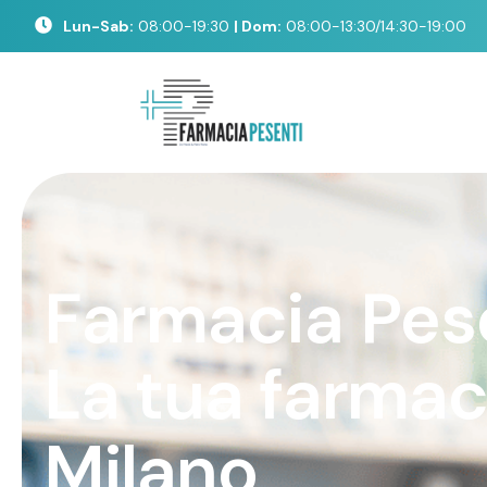
Lun-Sab:
08:00-19:30
| Dom:
08:00-13:30/14:30-19:00
F
a
r
m
a
c
i
a
P
e
s
L
a
t
u
a
f
a
r
m
a
M
i
l
a
n
o