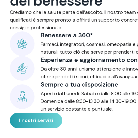
d
e
l
b
e
n
e
s
s
e
r
e
Crediamo che la salute parta dall’ascolto. Il nostro team 
qualificati è sempre pronto a offrirti un supporto concre
consiglio professionale.
Benessere a 360°
Farmaci, integratori, cosmesi, omeopatia e
naturali: tutto ciò che serve per prenderti c
Esperienza e aggiornamento con
Da oltre 30 anni, uniamo attenzione e inno
offrire prodotti sicuri, efficaci e all’avanguar
Sempre a tua disposizione
Aperti dal Lunedì-Sabato dalle 8:00 alle 19:
Domenica dalle 8:30-13:30 alle 14:30-19:00 
un servizio costante e puntuale.
I nostri servizi