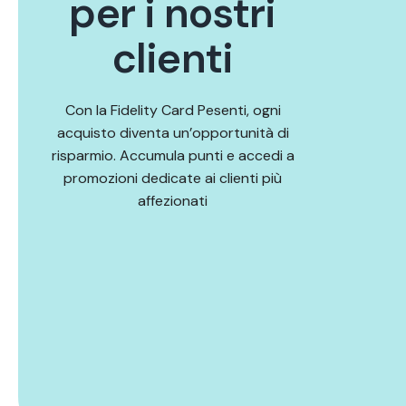
p
e
r
i
n
o
s
t
r
i
c
l
i
e
n
t
i
Con la Fidelity Card Pesenti, ogni
acquisto diventa un’opportunità di
risparmio. Accumula punti e accedi a
promozioni dedicate ai clienti più
affezionati