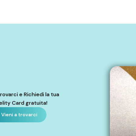
trovarci e Richiedi la tua
elity Card gratuita!
Vieni a trovarci