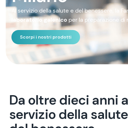
Al servizio della salute e del benessere, la 
laboratorio galenico
per la preparazione di 
Scorpi i nostri prodotti
D
a
o
l
t
r
e
d
i
e
c
i
a
n
n
i
s
e
r
v
i
z
i
o
d
e
l
l
a
s
a
l
u
t
e