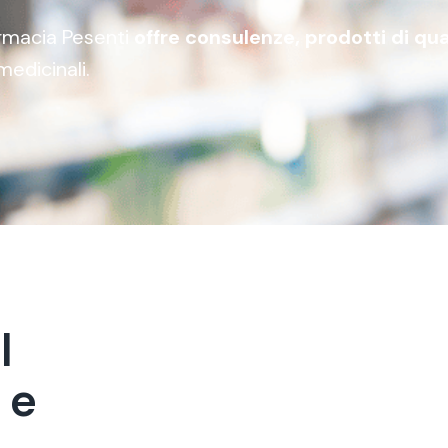
Farmacia Pesenti
offre consulenze, prodotti di qua
medicinali.
a
l
e