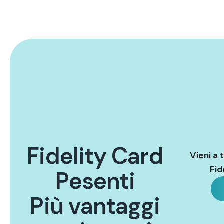
F
i
d
e
l
i
t
y
C
a
r
d
Vieni a 
Fid
P
e
s
e
n
t
i
P
i
ù
v
a
n
t
a
g
g
i