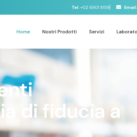
Tel:
+02 6901 8159
Email:
Home
Nostri Prodotti
Servizi
Laborato
e
n
t
i
c
i
a
d
i
f
i
d
u
c
i
a
a