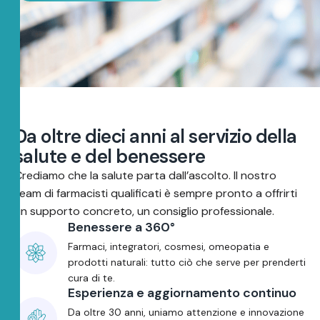
D
a
o
l
t
r
e
d
i
e
c
i
a
n
n
i
a
l
s
e
r
v
i
z
i
o
d
e
l
l
a
s
a
l
u
t
e
e
d
e
l
b
e
n
e
s
s
e
r
e
Crediamo che la salute parta dall’ascolto. Il nostro
team di farmacisti qualificati è sempre pronto a offrirti
un supporto concreto, un consiglio professionale.
Benessere a 360°
Farmaci, integratori, cosmesi, omeopatia e
prodotti naturali: tutto ciò che serve per prenderti
cura di te.
Esperienza e aggiornamento continuo
Da oltre 30 anni, uniamo attenzione e innovazione