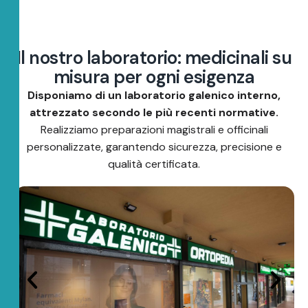
I
l
n
o
s
t
r
o
l
a
b
o
r
a
t
o
r
i
o
:
m
e
d
i
c
i
n
a
l
i
s
u
m
i
s
u
r
a
p
e
r
o
g
n
i
e
s
i
g
e
n
z
a
Disponiamo di un laboratorio galenico interno,
attrezzato secondo le più recenti normative.
Realizziamo preparazioni magistrali e officinali
personalizzate, garantendo sicurezza, precisione e
qualità certificata.