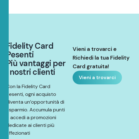
F
i
d
e
l
i
t
y
C
a
r
d
Vieni a trovarci e
P
e
s
e
n
t
i
Richiedi la tua Fidelity
P
i
ù
v
a
n
t
a
g
g
i
p
e
r
Card gratuita!
i
n
o
s
t
r
i
c
l
i
e
n
t
i
Vieni a trovarci
Con la Fidelity Card
Pesenti, ogni acquisto
diventa un’opportunità di
risparmio. Accumula punti
e accedi a promozioni
dedicate ai clienti più
affezionati