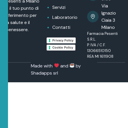
Pesenti a Milano
Via
Servizi
è il tuo punto di
Ignazio
riferimento per
Laboratorio
Ciaia 3
la salute e il
Contatti
Milano
benessere.
Farmacia Pesenti
S.R.L.
Privacy Policy
P. IVA / C.F.
Cookie Policy
13066510150
REA MI 1611908
Made with
and
by
Shadapps srl