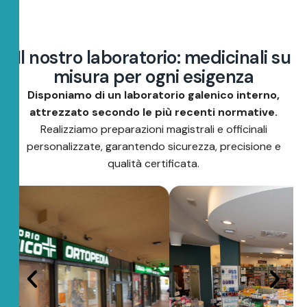
I
l
n
o
s
t
r
o
l
a
b
o
r
a
t
o
r
i
o
:
m
e
d
i
c
i
n
a
l
i
s
u
m
i
s
u
r
a
p
e
r
o
g
n
i
e
s
i
g
e
n
z
a
Disponiamo di un laboratorio galenico interno,
attrezzato secondo le più recenti normative.
Realizziamo preparazioni magistrali e officinali
personalizzate, garantendo sicurezza, precisione e
qualità certificata.