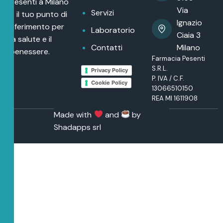
Pesenti a Milano
Via
Servizi
è il tuo punto di
Ignazio
riferimento per
Laboratorio
Ciaia 3
la salute e il
Contatti
Milano
benessere.
Farmacia Pesenti
S.R.L.
Privacy Policy
P. IVA / C.F.
Cookie Policy
13066510150
REA MI 1611908
Made with
and
by
Shadapps srl