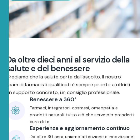
D
a
o
l
t
r
e
d
i
e
c
i
a
n
n
i
a
l
s
e
r
v
i
z
i
o
d
e
l
l
a
s
a
l
u
t
e
e
d
e
l
b
e
n
e
s
s
e
r
e
Crediamo che la salute parta dall’ascolto. Il nostro
team di farmacisti qualificati è sempre pronto a offrirti
un supporto concreto, un consiglio professionale.
Benessere a 360°
Farmaci, integratori, cosmesi, omeopatia e
prodotti naturali: tutto ciò che serve per prenderti
cura di te.
Esperienza e aggiornamento continuo
Da oltre 30 anni, uniamo attenzione e innovazione