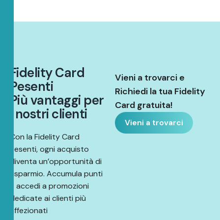
F
i
d
e
l
i
t
y
C
a
r
d
Vieni a trovarci e
P
e
s
e
n
t
i
Richiedi la tua Fidelity
P
i
ù
v
a
n
t
a
g
g
i
p
e
r
Card gratuita!
i
n
o
s
t
r
i
c
l
i
e
n
t
i
Vieni a trovarci
Con la Fidelity Card
Pesenti, ogni acquisto
diventa un’opportunità di
risparmio. Accumula punti
e accedi a promozioni
dedicate ai clienti più
affezionati