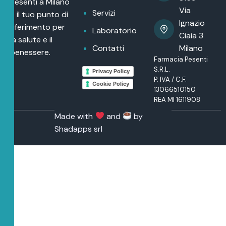
Pesenti a Milano
Via
Servizi
è il tuo punto di
Ignazio
riferimento per
Laboratorio
Ciaia 3
la salute e il
Contatti
Milano
benessere.
Farmacia Pesenti
S.R.L.
Privacy Policy
P. IVA / C.F.
Cookie Policy
13066510150
REA MI 1611908
Made with
and
by
Shadapps srl