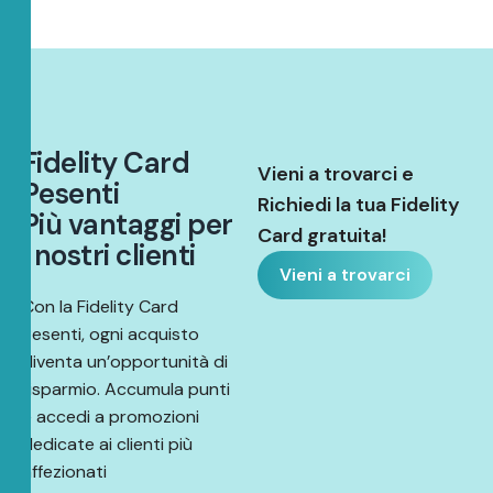
F
i
d
e
l
i
t
y
C
a
r
d
Vieni a trovarci e
P
e
s
e
n
t
i
Richiedi la tua Fidelity
P
i
ù
v
a
n
t
a
g
g
i
p
e
r
Card gratuita!
i
n
o
s
t
r
i
c
l
i
e
n
t
i
Vieni a trovarci
Con la Fidelity Card
Pesenti, ogni acquisto
diventa un’opportunità di
risparmio. Accumula punti
e accedi a promozioni
dedicate ai clienti più
affezionati