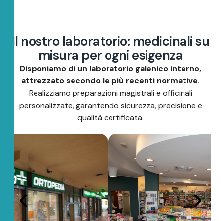
I
l
n
o
s
t
r
o
l
a
b
o
r
a
t
o
r
i
o
:
m
e
d
i
c
i
n
a
l
i
s
u
m
i
s
u
r
a
p
e
r
o
g
n
i
e
s
i
g
e
n
z
a
Disponiamo di un laboratorio galenico interno,
attrezzato secondo le più recenti normative.
Realizziamo preparazioni magistrali e officinali
personalizzate, garantendo sicurezza, precisione e
qualità certificata.