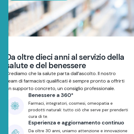
D
a
o
l
t
r
e
d
i
e
c
i
a
n
n
i
a
l
s
e
r
v
i
z
i
o
d
e
l
l
a
s
a
l
u
t
e
e
d
e
l
b
e
n
e
s
s
e
r
e
Crediamo che la salute parta dall’ascolto. Il nostro
team di farmacisti qualificati è sempre pronto a offrirti
un supporto concreto, un consiglio professionale.
Benessere a 360°
Farmaci, integratori, cosmesi, omeopatia e
prodotti naturali: tutto ciò che serve per prenderti
cura di te.
Esperienza e aggiornamento continuo
Da oltre 30 anni, uniamo attenzione e innovazione