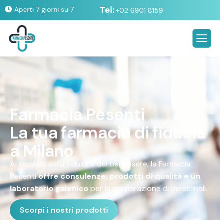
Tel:
Aperti 7 giorni su 7
+02 6901 8159
F
a
r
m
a
c
i
a
P
e
s
e
n
t
i
L
a
t
u
a
f
a
r
m
a
c
i
a
d
i
f
i
d
u
c
i
a
a
M
i
l
a
n
o
Al servizio della salute e del benessere, la Farmacia
Pesenti
offre consulenze, prodotti di qualità e un
laboratorio galenico
per la preparazione di medicinali.
Scorpi i nostri prodotti