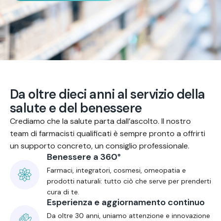
D
a
o
l
t
r
e
d
i
e
c
i
a
n
n
i
a
l
s
e
r
v
i
z
i
o
d
e
l
l
a
s
a
l
u
t
e
e
d
e
l
b
e
n
e
s
s
e
r
e
Crediamo che la salute parta dall’ascolto. Il nostro
team di farmacisti qualificati è sempre pronto a offrirti
un supporto concreto, un consiglio professionale.
Benessere a 360°
Farmaci, integratori, cosmesi, omeopatia e
prodotti naturali: tutto ciò che serve per prenderti
cura di te.
Esperienza e aggiornamento continuo
Da oltre 30 anni, uniamo attenzione e innovazione