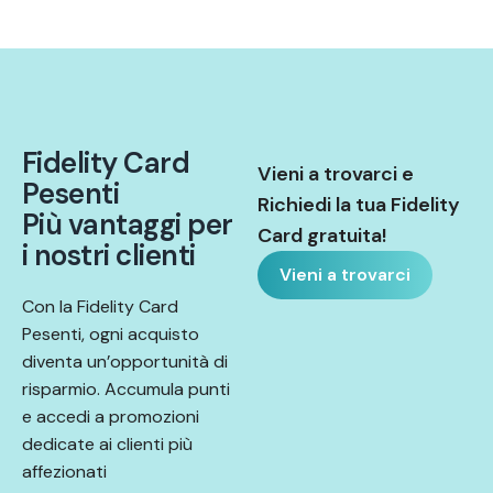
F
i
d
e
l
i
t
y
C
a
r
d
Vieni a trovarci e
P
e
s
e
n
t
i
Richiedi la tua Fidelity
P
i
ù
v
a
n
t
a
g
g
i
p
e
r
Card gratuita!
i
n
o
s
t
r
i
c
l
i
e
n
t
i
Vieni a trovarci
Con la Fidelity Card
Pesenti, ogni acquisto
diventa un’opportunità di
risparmio. Accumula punti
e accedi a promozioni
dedicate ai clienti più
affezionati