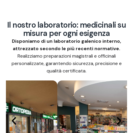
I
l
n
o
s
t
r
o
l
a
b
o
r
a
t
o
r
i
o
:
m
e
d
i
c
i
n
a
l
i
s
u
m
i
s
u
r
a
p
e
r
o
g
n
i
e
s
i
g
e
n
z
a
Disponiamo di un laboratorio galenico interno,
attrezzato secondo le più recenti normative.
Realizziamo preparazioni magistrali e officinali
personalizzate, garantendo sicurezza, precisione e
qualità certificata.