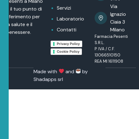
Pesenti a Milano
Via
Servizi
è il tuo punto di
Ignazio
riferimento per
Laboratorio
Ciaia 3
la salute e il
Contatti
Milano
benessere.
Farmacia Pesenti
S.R.L.
Privacy Policy
P. IVA / C.F.
Cookie Policy
13066510150
REA MI 1611908
Made with
and
by
Shadapps srl