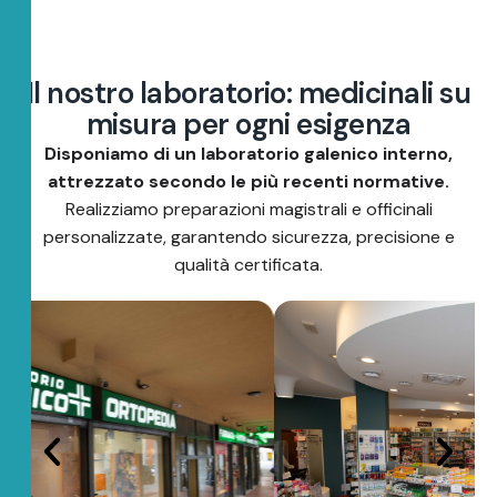
I
l
n
o
s
t
r
o
l
a
b
o
r
a
t
o
r
i
o
:
m
e
d
i
c
i
n
a
l
i
s
u
m
i
s
u
r
a
p
e
r
o
g
n
i
e
s
i
g
e
n
z
a
Disponiamo di un laboratorio galenico interno,
attrezzato secondo le più recenti normative.
Realizziamo preparazioni magistrali e officinali
personalizzate, garantendo sicurezza, precisione e
qualità certificata.