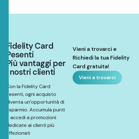
F
i
d
e
l
i
t
y
C
a
r
d
Vieni a trovarci e
P
e
s
e
n
t
i
Richiedi la tua Fidelity
P
i
ù
v
a
n
t
a
g
g
i
p
e
r
Card gratuita!
i
n
o
s
t
r
i
c
l
i
e
n
t
i
Vieni a trovarci
Con la Fidelity Card
Pesenti, ogni acquisto
diventa un’opportunità di
risparmio. Accumula punti
e accedi a promozioni
dedicate ai clienti più
affezionati