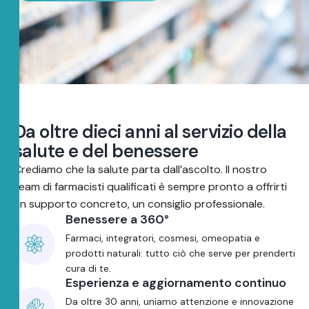
D
a
o
l
t
r
e
d
i
e
c
i
a
n
n
i
a
l
s
e
r
v
i
z
i
o
d
e
l
l
a
s
a
l
u
t
e
e
d
e
l
b
e
n
e
s
s
e
r
e
Crediamo che la salute parta dall’ascolto. Il nostro
team di farmacisti qualificati è sempre pronto a offrirti
un supporto concreto, un consiglio professionale.
Benessere a 360°
Farmaci, integratori, cosmesi, omeopatia e
prodotti naturali: tutto ciò che serve per prenderti
cura di te.
Esperienza e aggiornamento continuo
Da oltre 30 anni, uniamo attenzione e innovazione