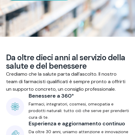
D
a
o
l
t
r
e
d
i
e
c
i
a
n
n
i
a
l
s
e
r
v
i
z
i
o
d
e
l
l
a
s
a
l
u
t
e
e
d
e
l
b
e
n
e
s
s
e
r
e
Crediamo che la salute parta dall’ascolto. Il nostro
team di farmacisti qualificati è sempre pronto a offrirti
un supporto concreto, un consiglio professionale.
Benessere a 360°
Farmaci, integratori, cosmesi, omeopatia e
prodotti naturali: tutto ciò che serve per prenderti
cura di te.
Esperienza e aggiornamento continuo
Da oltre 30 anni, uniamo attenzione e innovazione