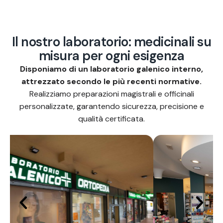
I
l
n
o
s
t
r
o
l
a
b
o
r
a
t
o
r
i
o
:
m
e
d
i
c
i
n
a
l
i
s
u
m
i
s
u
r
a
p
e
r
o
g
n
i
e
s
i
g
e
n
z
a
Disponiamo di un laboratorio galenico interno,
attrezzato secondo le più recenti normative.
Realizziamo preparazioni magistrali e officinali
personalizzate, garantendo sicurezza, precisione e
qualità certificata.