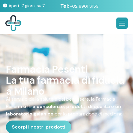
Tel:
Aperti 7 giorni su 7
+02 6901 8159
F
a
r
m
a
c
i
a
P
e
s
e
n
t
i
L
a
t
u
a
f
a
r
m
a
c
i
a
d
i
f
i
d
u
c
i
a
a
M
i
l
a
n
o
Al servizio della salute e del benessere, la Farmacia
Pesenti
offre consulenze, prodotti di qualità e un
laboratorio galenico
per la preparazione di medicinali.
Scorpi i nostri prodotti