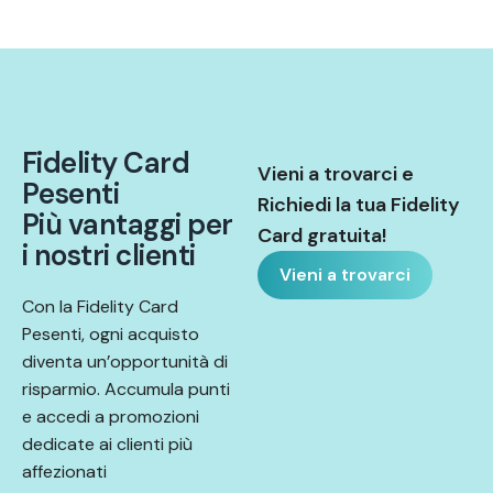
F
i
d
e
l
i
t
y
C
a
r
d
Vieni a trovarci e
P
e
s
e
n
t
i
Richiedi la tua Fidelity
P
i
ù
v
a
n
t
a
g
g
i
p
e
r
Card gratuita!
i
n
o
s
t
r
i
c
l
i
e
n
t
i
Vieni a trovarci
Con la Fidelity Card
Pesenti, ogni acquisto
diventa un’opportunità di
risparmio. Accumula punti
e accedi a promozioni
dedicate ai clienti più
affezionati