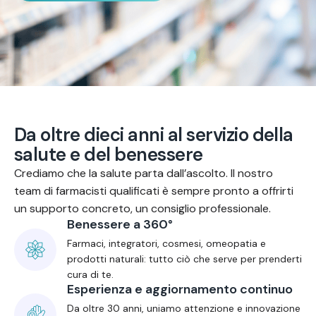
D
a
o
l
t
r
e
d
i
e
c
i
a
n
n
i
a
l
s
e
r
v
i
z
i
o
d
e
l
l
a
s
a
l
u
t
e
e
d
e
l
b
e
n
e
s
s
e
r
e
Crediamo che la salute parta dall’ascolto. Il nostro
team di farmacisti qualificati è sempre pronto a offrirti
un supporto concreto, un consiglio professionale.
Benessere a 360°
Farmaci, integratori, cosmesi, omeopatia e
prodotti naturali: tutto ciò che serve per prenderti
cura di te.
Esperienza e aggiornamento continuo
Da oltre 30 anni, uniamo attenzione e innovazione