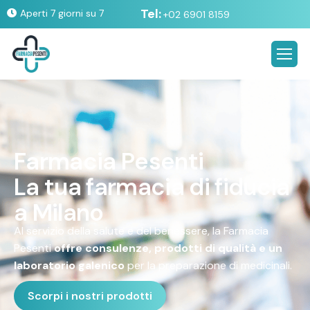
Tel:
Aperti 7 giorni su 7
+02 6901 8159
F
a
r
m
a
c
i
a
P
e
s
e
n
t
i
L
a
t
u
a
f
a
r
m
a
c
i
a
d
i
f
i
d
u
c
i
a
a
M
i
l
a
n
o
Al servizio della salute e del benessere, la Farmacia
Pesenti
offre consulenze, prodotti di qualità e un
laboratorio galenico
per la preparazione di medicinali.
Scorpi i nostri prodotti