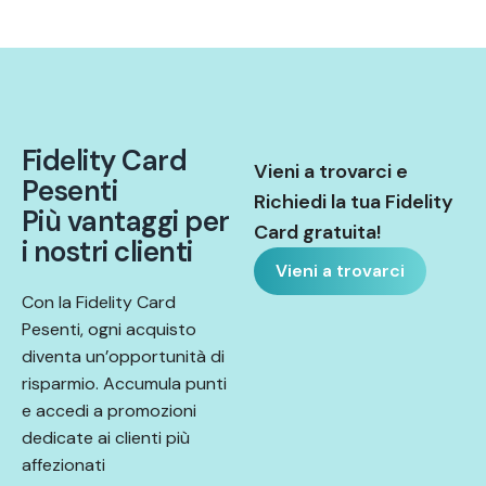
F
i
d
e
l
i
t
y
C
a
r
d
Vieni a trovarci e
P
e
s
e
n
t
i
Richiedi la tua Fidelity
P
i
ù
v
a
n
t
a
g
g
i
p
e
r
Card gratuita!
i
n
o
s
t
r
i
c
l
i
e
n
t
i
Vieni a trovarci
Con la Fidelity Card
Pesenti, ogni acquisto
diventa un’opportunità di
risparmio. Accumula punti
e accedi a promozioni
dedicate ai clienti più
affezionati