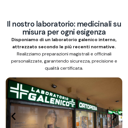
I
l
n
o
s
t
r
o
l
a
b
o
r
a
t
o
r
i
o
:
m
e
d
i
c
i
n
a
l
i
s
u
m
i
s
u
r
a
p
e
r
o
g
n
i
e
s
i
g
e
n
z
a
Disponiamo di un laboratorio galenico interno,
attrezzato secondo le più recenti normative.
Realizziamo preparazioni magistrali e officinali
personalizzate, garantendo sicurezza, precisione e
qualità certificata.