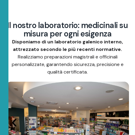
I
l
n
o
s
t
r
o
l
a
b
o
r
a
t
o
r
i
o
:
m
e
d
i
c
i
n
a
l
i
s
u
m
i
s
u
r
a
p
e
r
o
g
n
i
e
s
i
g
e
n
z
a
Disponiamo di un laboratorio galenico interno,
attrezzato secondo le più recenti normative.
Realizziamo preparazioni magistrali e officinali
personalizzate, garantendo sicurezza, precisione e
qualità certificata.