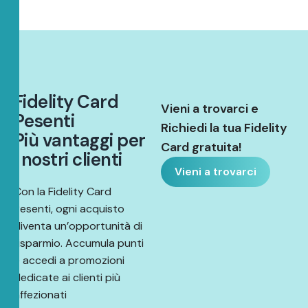
F
i
d
e
l
i
t
y
C
a
r
d
Vieni a trovarci e
P
e
s
e
n
t
i
Richiedi la tua Fidelity
P
i
ù
v
a
n
t
a
g
g
i
p
e
r
Card gratuita!
i
n
o
s
t
r
i
c
l
i
e
n
t
i
Vieni a trovarci
Con la Fidelity Card
Pesenti, ogni acquisto
diventa un’opportunità di
risparmio. Accumula punti
e accedi a promozioni
dedicate ai clienti più
affezionati