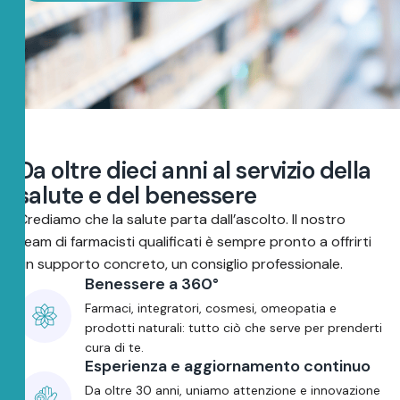
D
a
o
l
t
r
e
d
i
e
c
i
a
n
n
i
a
l
s
e
r
v
i
z
i
o
d
e
l
l
a
s
a
l
u
t
e
e
d
e
l
b
e
n
e
s
s
e
r
e
Crediamo che la salute parta dall’ascolto. Il nostro
team di farmacisti qualificati è sempre pronto a offrirti
un supporto concreto, un consiglio professionale.
Benessere a 360°
Farmaci, integratori, cosmesi, omeopatia e
prodotti naturali: tutto ciò che serve per prenderti
cura di te.
Esperienza e aggiornamento continuo
Da oltre 30 anni, uniamo attenzione e innovazione