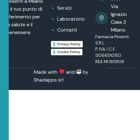
Pesenti a Milano
Via
Servizi
è il tuo punto di
Ignazio
riferimento per
Laboratorio
Ciaia 3
la salute e il
Contatti
Milano
benessere.
Farmacia Pesenti
S.R.L.
Privacy Policy
P. IVA / C.F.
Cookie Policy
13066510150
REA MI 1611908
Made with
and
by
Shadapps srl