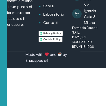
Pesenti a Milano
Via
Servizi
è il tuo punto di
Ignazio
riferimento per
Laboratorio
Ciaia 3
la salute e il
Contatti
Milano
benessere.
Farmacia Pesenti
S.R.L.
Privacy Policy
P. IVA / C.F.
Cookie Policy
13066510150
REA MI 1611908
Made with
and
by
Shadapps srl