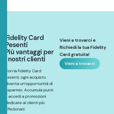
F
i
d
e
l
i
t
y
C
a
r
d
Vieni a trovarci e
P
e
s
e
n
t
i
Richiedi la tua Fidelity
P
i
ù
v
a
n
t
a
g
g
i
p
e
r
Card gratuita!
i
n
o
s
t
r
i
c
l
i
e
n
t
i
Vieni a trovarci
Con la Fidelity Card
Pesenti, ogni acquisto
diventa un’opportunità di
risparmio. Accumula punti
e accedi a promozioni
dedicate ai clienti più
affezionati