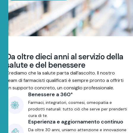
D
a
o
l
t
r
e
d
i
e
c
i
a
n
n
i
a
l
s
e
r
v
i
z
i
o
d
e
l
l
a
s
a
l
u
t
e
e
d
e
l
b
e
n
e
s
s
e
r
e
Crediamo che la salute parta dall’ascolto. Il nostro
team di farmacisti qualificati è sempre pronto a offrirti
un supporto concreto, un consiglio professionale.
Benessere a 360°
Farmaci, integratori, cosmesi, omeopatia e
prodotti naturali: tutto ciò che serve per prenderti
cura di te.
Esperienza e aggiornamento continuo
Da oltre 30 anni, uniamo attenzione e innovazione