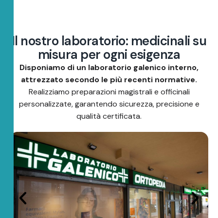
I
l
n
o
s
t
r
o
l
a
b
o
r
a
t
o
r
i
o
:
m
e
d
i
c
i
n
a
l
i
s
u
m
i
s
u
r
a
p
e
r
o
g
n
i
e
s
i
g
e
n
z
a
Disponiamo di un laboratorio galenico interno,
attrezzato secondo le più recenti normative.
Realizziamo preparazioni magistrali e officinali
personalizzate, garantendo sicurezza, precisione e
qualità certificata.