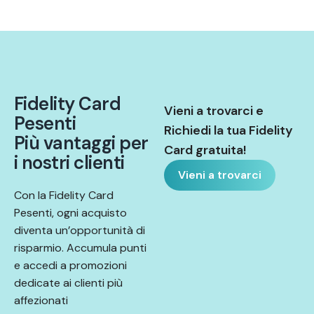
F
i
d
e
l
i
t
y
C
a
r
d
Vieni a trovarci e
P
e
s
e
n
t
i
Richiedi la tua Fidelity
P
i
ù
v
a
n
t
a
g
g
i
p
e
r
Card gratuita!
i
n
o
s
t
r
i
c
l
i
e
n
t
i
Vieni a trovarci
Con la Fidelity Card
Pesenti, ogni acquisto
diventa un’opportunità di
risparmio. Accumula punti
e accedi a promozioni
dedicate ai clienti più
affezionati