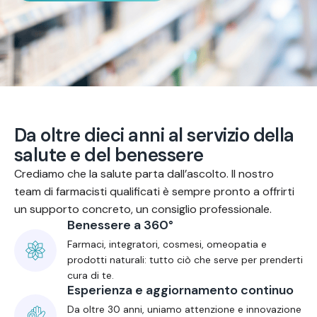
D
a
o
l
t
r
e
d
i
e
c
i
a
n
n
i
a
l
s
e
r
v
i
z
i
o
d
e
l
l
a
s
a
l
u
t
e
e
d
e
l
b
e
n
e
s
s
e
r
e
Crediamo che la salute parta dall’ascolto. Il nostro
team di farmacisti qualificati è sempre pronto a offrirti
un supporto concreto, un consiglio professionale.
Benessere a 360°
Farmaci, integratori, cosmesi, omeopatia e
prodotti naturali: tutto ciò che serve per prenderti
cura di te.
Esperienza e aggiornamento continuo
Da oltre 30 anni, uniamo attenzione e innovazione