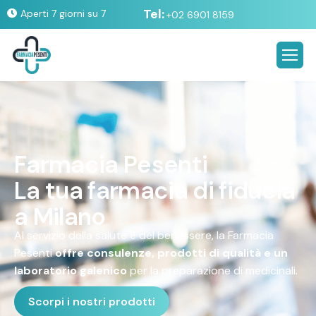
Tel:
Aperti 7 giorni su 7
+02 6901 8159
F
a
r
m
a
c
i
a
P
e
s
e
n
t
i
L
a
t
u
a
f
a
r
m
a
c
i
a
d
i
f
i
d
u
c
i
a
a
M
i
l
a
n
o
Al servizio della salute e del benessere, la Farmacia
Pesenti
offre consulenze, prodotti di qualità e un
laboratorio galenico
per la preparazione di medicinali.
Scorpi i nostri prodotti