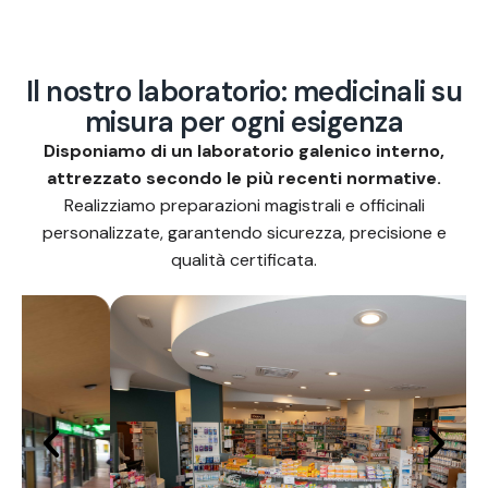
I
l
n
o
s
t
r
o
l
a
b
o
r
a
t
o
r
i
o
:
m
e
d
i
c
i
n
a
l
i
s
u
m
i
s
u
r
a
p
e
r
o
g
n
i
e
s
i
g
e
n
z
a
Disponiamo di un laboratorio galenico interno,
attrezzato secondo le più recenti normative.
Realizziamo preparazioni magistrali e officinali
personalizzate, garantendo sicurezza, precisione e
qualità certificata.