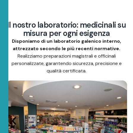
I
l
n
o
s
t
r
o
l
a
b
o
r
a
t
o
r
i
o
:
m
e
d
i
c
i
n
a
l
i
s
u
m
i
s
u
r
a
p
e
r
o
g
n
i
e
s
i
g
e
n
z
a
Disponiamo di un laboratorio galenico interno,
attrezzato secondo le più recenti normative.
Realizziamo preparazioni magistrali e officinali
personalizzate, garantendo sicurezza, precisione e
qualità certificata.