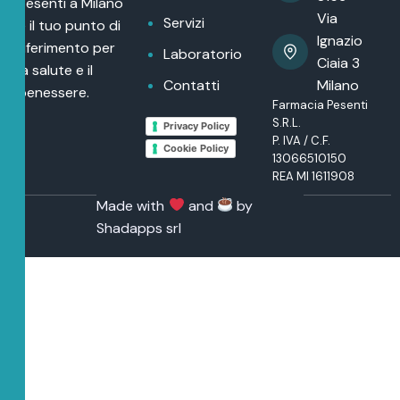
Pesenti a Milano
Via
Servizi
è il tuo punto di
Ignazio
riferimento per
Laboratorio
Ciaia 3
la salute e il
Contatti
Milano
benessere.
Farmacia Pesenti
S.R.L.
Privacy Policy
P. IVA / C.F.
Cookie Policy
13066510150
REA MI 1611908
Made with
and
by
Shadapps srl