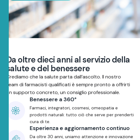
D
a
o
l
t
r
e
d
i
e
c
i
a
n
n
i
a
l
s
e
r
v
i
z
i
o
d
e
l
l
a
s
a
l
u
t
e
e
d
e
l
b
e
n
e
s
s
e
r
e
Crediamo che la salute parta dall’ascolto. Il nostro
team di farmacisti qualificati è sempre pronto a offrirti
un supporto concreto, un consiglio professionale.
Benessere a 360°
Farmaci, integratori, cosmesi, omeopatia e
prodotti naturali: tutto ciò che serve per prenderti
cura di te.
Esperienza e aggiornamento continuo
Da oltre 30 anni, uniamo attenzione e innovazione