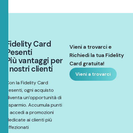
F
i
d
e
l
i
t
y
C
a
r
d
Vieni a trovarci e
P
e
s
e
n
t
i
Richiedi la tua Fidelity
P
i
ù
v
a
n
t
a
g
g
i
p
e
r
Card gratuita!
i
n
o
s
t
r
i
c
l
i
e
n
t
i
Vieni a trovarci
Con la Fidelity Card
Pesenti, ogni acquisto
diventa un’opportunità di
risparmio. Accumula punti
e accedi a promozioni
dedicate ai clienti più
affezionati