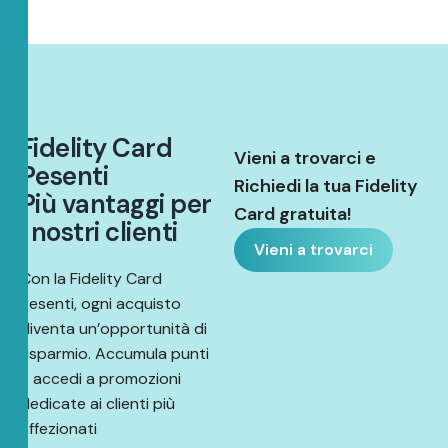
F
i
d
e
l
i
t
y
C
a
r
d
Vieni a trovarci e
P
e
s
e
n
t
i
Richiedi la tua Fidelity
P
i
ù
v
a
n
t
a
g
g
i
p
e
r
Card gratuita!
i
n
o
s
t
r
i
c
l
i
e
n
t
i
Vieni a trovarci
Con la Fidelity Card
Pesenti, ogni acquisto
diventa un’opportunità di
risparmio. Accumula punti
e accedi a promozioni
dedicate ai clienti più
affezionati