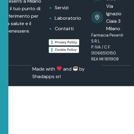
Pesenti a Milano
Via
Servizi
è il tuo punto di
Ignazio
riferimento per
Laboratorio
Ciaia 3
la salute e il
Contatti
Milano
benessere.
Farmacia Pesenti
S.R.L.
Privacy Policy
P. IVA / C.F.
Cookie Policy
13066510150
REA MI 1611908
Made with
and
by
Shadapps srl