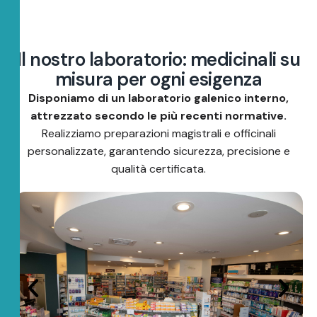
I
l
n
o
s
t
r
o
l
a
b
o
r
a
t
o
r
i
o
:
m
e
d
i
c
i
n
a
l
i
s
u
m
i
s
u
r
a
p
e
r
o
g
n
i
e
s
i
g
e
n
z
a
Disponiamo di un laboratorio galenico interno,
attrezzato secondo le più recenti normative.
Realizziamo preparazioni magistrali e officinali
personalizzate, garantendo sicurezza, precisione e
qualità certificata.