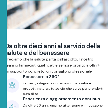
D
a
o
l
t
r
e
d
i
e
c
i
a
n
n
i
a
l
s
e
r
v
i
z
i
o
d
e
l
l
a
s
a
l
u
t
e
e
d
e
l
b
e
n
e
s
s
e
r
e
Crediamo che la salute parta dall’ascolto. Il nostro
team di farmacisti qualificati è sempre pronto a offrirti
un supporto concreto, un consiglio professionale.
Benessere a 360°
Farmaci, integratori, cosmesi, omeopatia e
prodotti naturali: tutto ciò che serve per prenderti
cura di te.
Esperienza e aggiornamento continuo
Da oltre 30 anni, uniamo attenzione e innovazione