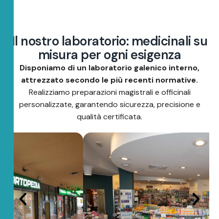
I
l
n
o
s
t
r
o
l
a
b
o
r
a
t
o
r
i
o
:
m
e
d
i
c
i
n
a
l
i
s
u
m
i
s
u
r
a
p
e
r
o
g
n
i
e
s
i
g
e
n
z
a
Disponiamo di un laboratorio galenico interno,
attrezzato secondo le più recenti normative.
Realizziamo preparazioni magistrali e officinali
personalizzate, garantendo sicurezza, precisione e
qualità certificata.