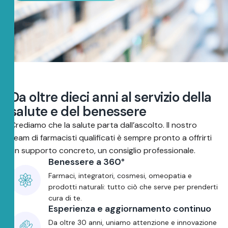
D
a
o
l
t
r
e
d
i
e
c
i
a
n
n
i
a
l
s
e
r
v
i
z
i
o
d
e
l
l
a
s
a
l
u
t
e
e
d
e
l
b
e
n
e
s
s
e
r
e
Crediamo che la salute parta dall’ascolto. Il nostro
team di farmacisti qualificati è sempre pronto a offrirti
un supporto concreto, un consiglio professionale.
Benessere a 360°
Farmaci, integratori, cosmesi, omeopatia e
prodotti naturali: tutto ciò che serve per prenderti
cura di te.
Esperienza e aggiornamento continuo
Da oltre 30 anni, uniamo attenzione e innovazione