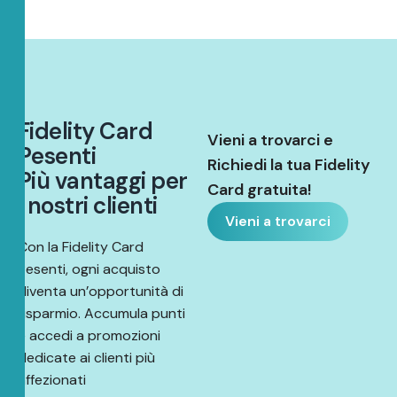
F
i
d
e
l
i
t
y
C
a
r
d
Vieni a trovarci e
P
e
s
e
n
t
i
Richiedi la tua Fidelity
P
i
ù
v
a
n
t
a
g
g
i
p
e
r
Card gratuita!
i
n
o
s
t
r
i
c
l
i
e
n
t
i
Vieni a trovarci
Con la Fidelity Card
Pesenti, ogni acquisto
diventa un’opportunità di
risparmio. Accumula punti
e accedi a promozioni
dedicate ai clienti più
affezionati