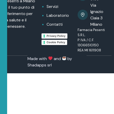
Pesenti a Milano
Via
Servizi
è il tuo punto di
Ignazio
riferimento per
Laboratorio
Ciaia 3
la salute e il
Contatti
Milano
benessere.
Farmacia Pesenti
S.R.L.
Privacy Policy
P. IVA / C.F.
Cookie Policy
13066510150
REA MI 1611908
Made with
and
by
Shadapps srl