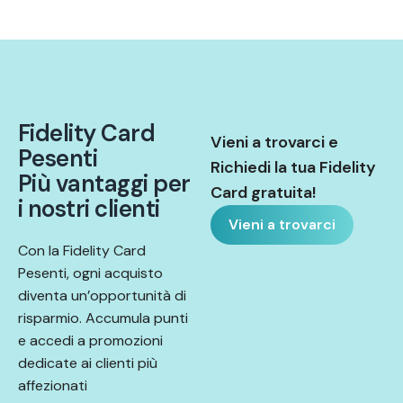
F
i
d
e
l
i
t
y
C
a
r
d
Vieni a trovarci e
P
e
s
e
n
t
i
Richiedi la tua Fidelity
P
i
ù
v
a
n
t
a
g
g
i
p
e
r
Card gratuita!
i
n
o
s
t
r
i
c
l
i
e
n
t
i
Vieni a trovarci
Con la Fidelity Card
Pesenti, ogni acquisto
diventa un’opportunità di
risparmio. Accumula punti
e accedi a promozioni
dedicate ai clienti più
affezionati