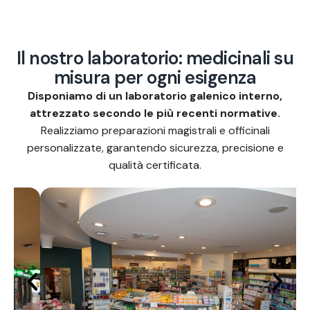
I
l
n
o
s
t
r
o
l
a
b
o
r
a
t
o
r
i
o
:
m
e
d
i
c
i
n
a
l
i
s
u
m
i
s
u
r
a
p
e
r
o
g
n
i
e
s
i
g
e
n
z
a
Disponiamo di un laboratorio galenico interno,
attrezzato secondo le più recenti normative.
Realizziamo preparazioni magistrali e officinali
personalizzate, garantendo sicurezza, precisione e
qualità certificata.