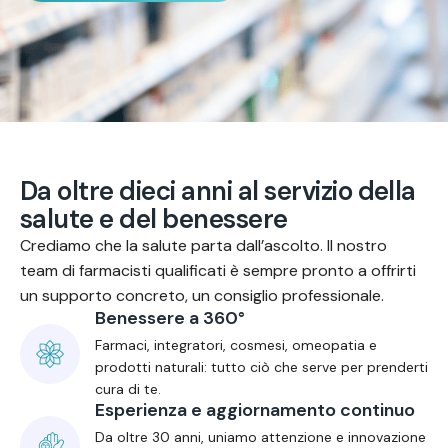
D
a
o
l
t
r
e
d
i
e
c
i
a
n
n
i
a
l
s
e
r
v
i
z
i
o
d
e
l
l
a
s
a
l
u
t
e
e
d
e
l
b
e
n
e
s
s
e
r
e
Crediamo che la salute parta dall’ascolto. Il nostro
team di farmacisti qualificati è sempre pronto a offrirti
un supporto concreto, un consiglio professionale.
Benessere a 360°
Farmaci, integratori, cosmesi, omeopatia e
prodotti naturali: tutto ciò che serve per prenderti
cura di te.
Esperienza e aggiornamento continuo
Da oltre 30 anni, uniamo attenzione e innovazione