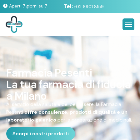
Tel:
Aperti 7 giorni su 7
+02 6901 8159
F
a
r
m
a
c
i
a
P
e
s
e
n
t
i
L
a
t
u
a
f
a
r
m
a
c
i
a
d
i
f
i
d
u
c
i
a
a
M
i
l
a
n
o
Al servizio della salute e del benessere, la Farmacia
Pesenti
offre consulenze, prodotti di qualità e un
laboratorio galenico
per la preparazione di medicinali.
Scorpi i nostri prodotti