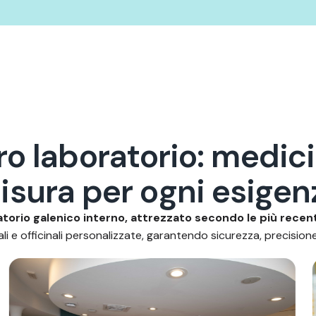
r
o
l
a
b
o
r
a
t
o
r
i
o
:
m
e
d
i
c
i
m
i
s
u
r
a
p
e
r
o
g
n
i
e
s
i
g
e
n
torio galenico interno, attrezzato secondo le più recen
i e officinali personalizzate, garantendo sicurezza, precisione 