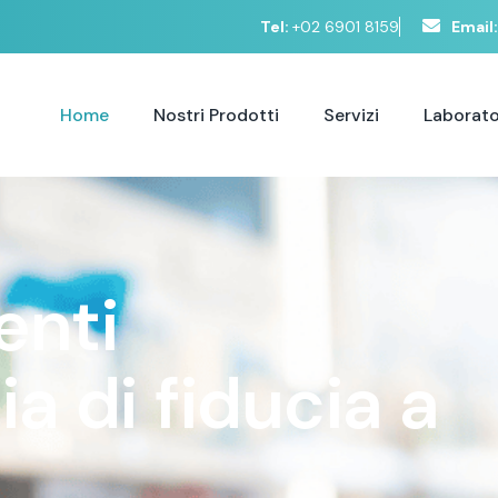
Tel:
+02 6901 8159
Email:
Home
Nostri Prodotti
Servizi
Laborato
e
n
t
i
c
i
a
d
i
f
i
d
u
c
i
a
a