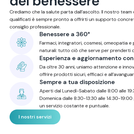
d
e
l
b
e
n
e
s
s
e
r
e
Crediamo che la salute parta dall’ascolto. Il nostro team 
qualificati è sempre pronto a offrirti un supporto concre
consiglio professionale.
Benessere a 360°
Farmaci, integratori, cosmesi, omeopatia e
naturali: tutto ciò che serve per prenderti c
Esperienza e aggiornamento con
Da oltre 30 anni, uniamo attenzione e inno
offrire prodotti sicuri, efficaci e all’avanguar
Sempre a tua disposizione
Aperti dal Lunedì-Sabato dalle 8:00 alle 19:
Domenica dalle 8:30-13:30 alle 14:30-19:00 
un servizio costante e puntuale.
I nostri servizi