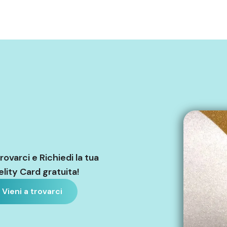
trovarci e Richiedi la tua
elity Card gratuita!
Vieni a trovarci