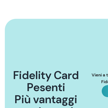
F
i
d
e
l
i
t
y
C
a
r
d
Vieni a 
Fid
P
e
s
e
n
t
i
P
i
ù
v
a
n
t
a
g
g
i