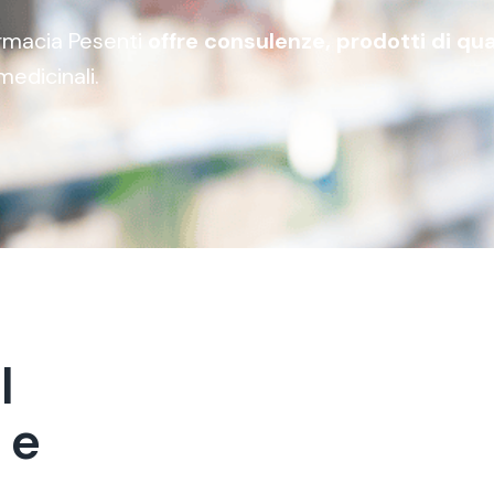
Farmacia Pesenti
offre consulenze, prodotti di qua
medicinali.
a
l
e