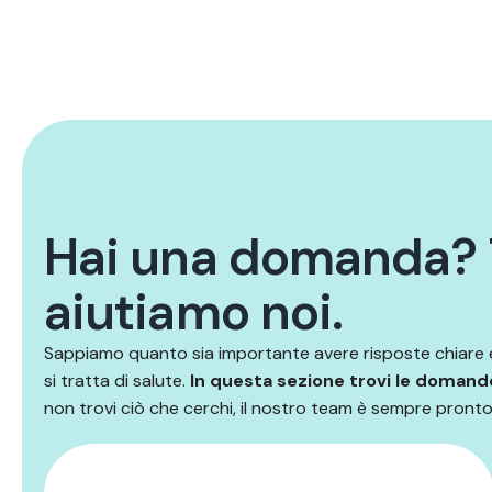
H
a
i
u
n
a
d
o
m
a
n
d
a
?
a
i
u
t
i
a
m
o
n
o
i
.
Sappiamo quanto sia importante avere risposte chiare
si tratta di salute.
In questa sezione trovi le domand
non trovi ciò che cerchi, il nostro team è sempre pronto