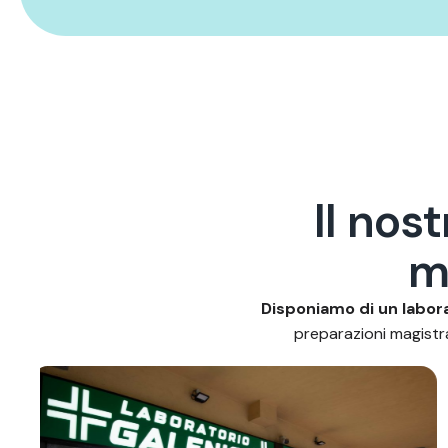
I
l
n
o
s
t
Disponiamo di un labora
preparazioni magistral