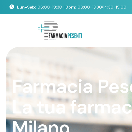
Lun-Sab:
08:00-19:30
| Dom:
08:00-13:30/14:30-19:00
F
a
r
m
a
c
i
a
P
e
s
L
a
t
u
a
f
a
r
m
a
M
i
l
a
n
o