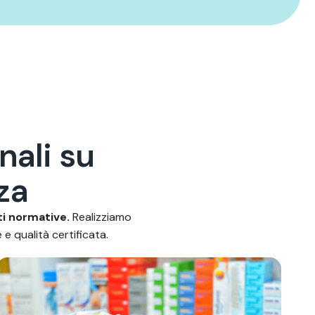
n
a
l
i
s
u
z
a
ti normative.
Realizziamo
e qualità certificata.