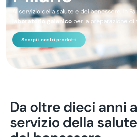
Al servizio della salute e del benessere, la 
laboratorio galenico
per la preparazione di 
Scorpi i nostri prodotti
D
a
o
l
t
r
e
d
i
e
c
i
a
n
n
i
s
e
r
v
i
z
i
o
d
e
l
l
a
s
a
l
u
t
e