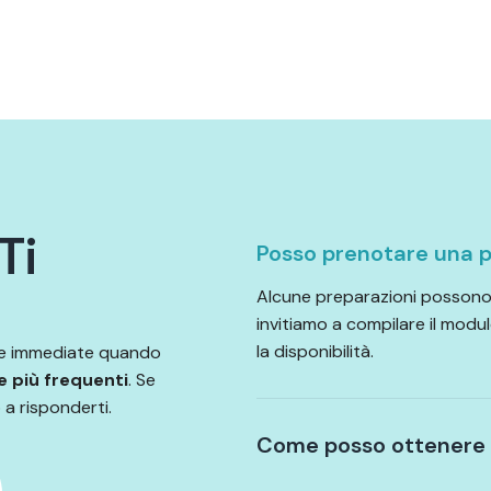
T
i
Posso prenotare una p
Alcune preparazioni possono 
invitiamo a compilare il modul
la disponibilità.
 e immediate quando
e più frequenti
. Se
 a risponderti.
Come posso ottenere l