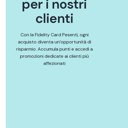
p
e
r
i
n
o
s
t
r
i
c
l
i
e
n
t
i
Con la Fidelity Card Pesenti, ogni
acquisto diventa un’opportunità di
risparmio. Accumula punti e accedi a
promozioni dedicate ai clienti più
affezionati