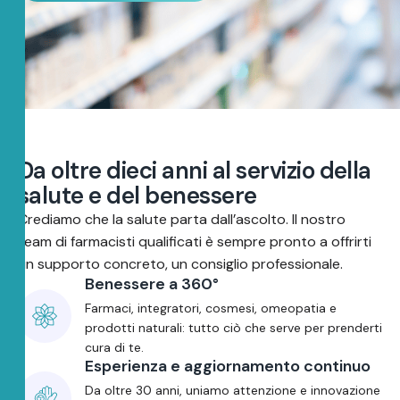
D
a
o
l
t
r
e
d
i
e
c
i
a
n
n
i
a
l
s
e
r
v
i
z
i
o
d
e
l
l
a
s
a
l
u
t
e
e
d
e
l
b
e
n
e
s
s
e
r
e
Crediamo che la salute parta dall’ascolto. Il nostro
team di farmacisti qualificati è sempre pronto a offrirti
un supporto concreto, un consiglio professionale.
Benessere a 360°
Farmaci, integratori, cosmesi, omeopatia e
prodotti naturali: tutto ciò che serve per prenderti
cura di te.
Esperienza e aggiornamento continuo
Da oltre 30 anni, uniamo attenzione e innovazione