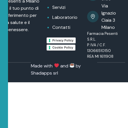
Pesenti a Milano
Via
Servizi
è il tuo punto di
Ignazio
riferimento per
Laboratorio
Ciaia 3
la salute e il
Contatti
Milano
benessere.
Farmacia Pesenti
S.R.L.
Privacy Policy
P. IVA / C.F.
Cookie Policy
13066510150
REA MI 1611908
Made with
and
by
Shadapps srl