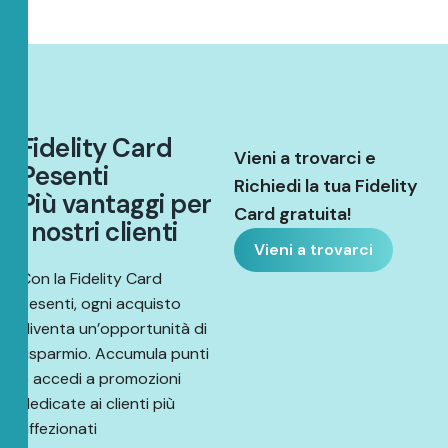
F
i
d
e
l
i
t
y
C
a
r
d
Vieni a trovarci e
P
e
s
e
n
t
i
Richiedi la tua Fidelity
P
i
ù
v
a
n
t
a
g
g
i
p
e
r
Card gratuita!
i
n
o
s
t
r
i
c
l
i
e
n
t
i
Vieni a trovarci
Con la Fidelity Card
Pesenti, ogni acquisto
diventa un’opportunità di
risparmio. Accumula punti
e accedi a promozioni
dedicate ai clienti più
affezionati