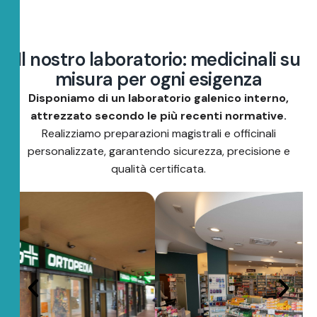
I
l
n
o
s
t
r
o
l
a
b
o
r
a
t
o
r
i
o
:
m
e
d
i
c
i
n
a
l
i
s
u
m
i
s
u
r
a
p
e
r
o
g
n
i
e
s
i
g
e
n
z
a
Disponiamo di un laboratorio galenico interno,
attrezzato secondo le più recenti normative.
Realizziamo preparazioni magistrali e officinali
personalizzate, garantendo sicurezza, precisione e
qualità certificata.