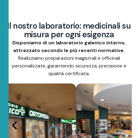
I
l
n
o
s
t
r
o
l
a
b
o
r
a
t
o
r
i
o
:
m
e
d
i
c
i
n
a
l
i
s
u
m
i
s
u
r
a
p
e
r
o
g
n
i
e
s
i
g
e
n
z
a
Disponiamo di un laboratorio galenico interno,
attrezzato secondo le più recenti normative.
Realizziamo preparazioni magistrali e officinali
personalizzate, garantendo sicurezza, precisione e
qualità certificata.