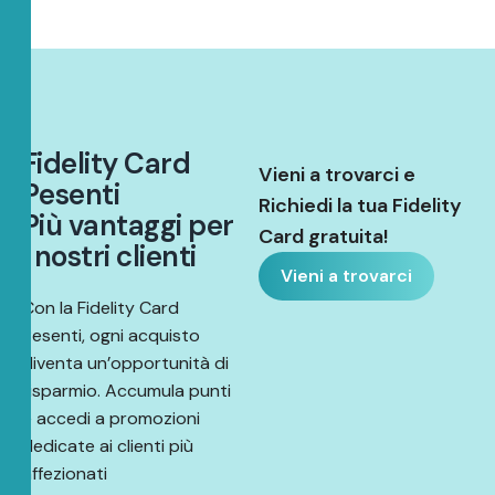
F
i
d
e
l
i
t
y
C
a
r
d
Vieni a trovarci e
P
e
s
e
n
t
i
Richiedi la tua Fidelity
P
i
ù
v
a
n
t
a
g
g
i
p
e
r
Card gratuita!
i
n
o
s
t
r
i
c
l
i
e
n
t
i
Vieni a trovarci
Con la Fidelity Card
Pesenti, ogni acquisto
diventa un’opportunità di
risparmio. Accumula punti
e accedi a promozioni
dedicate ai clienti più
affezionati