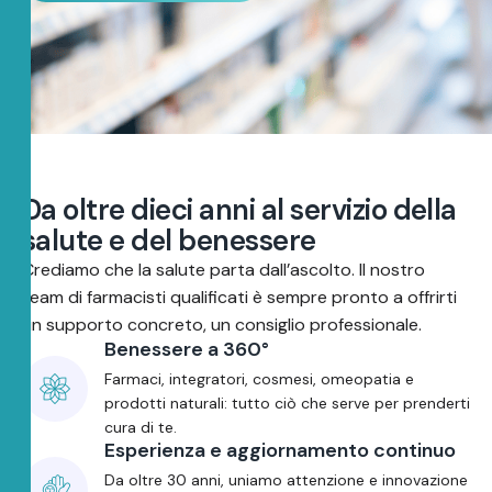
D
a
o
l
t
r
e
d
i
e
c
i
a
n
n
i
a
l
s
e
r
v
i
z
i
o
d
e
l
l
a
s
a
l
u
t
e
e
d
e
l
b
e
n
e
s
s
e
r
e
Crediamo che la salute parta dall’ascolto. Il nostro
team di farmacisti qualificati è sempre pronto a offrirti
un supporto concreto, un consiglio professionale.
Benessere a 360°
Farmaci, integratori, cosmesi, omeopatia e
prodotti naturali: tutto ciò che serve per prenderti
cura di te.
Esperienza e aggiornamento continuo
Da oltre 30 anni, uniamo attenzione e innovazione