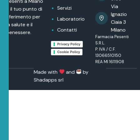
Pesenti a Milano
Via
Servizi
è il tuo punto di
Ignazio
riferimento per
Laboratorio
Ciaia 3
la salute e il
Contatti
Milano
benessere.
Farmacia Pesenti
S.R.L.
Privacy Policy
P. IVA / C.F.
Cookie Policy
13066510150
REA MI 1611908
Made with
and
by
Shadapps srl