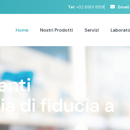
Tel:
+02 6901 8159
Email:
Home
Nostri Prodotti
Servizi
Laborato
e
n
t
i
c
i
a
d
i
f
i
d
u
c
i
a
a