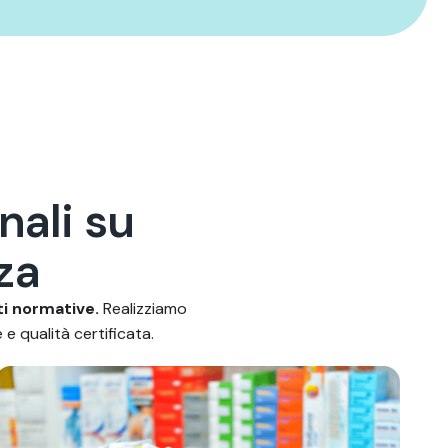
n
a
l
i
s
u
z
a
ti normative.
Realizziamo
e qualità certificata.