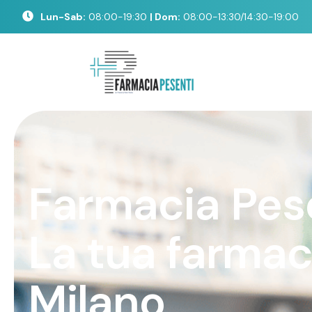
Lun-Sab:
08:00-19:30
| Dom:
08:00-13:30/14:30-19:00
F
a
r
m
a
c
i
a
P
e
s
L
a
t
u
a
f
a
r
m
a
M
i
l
a
n
o