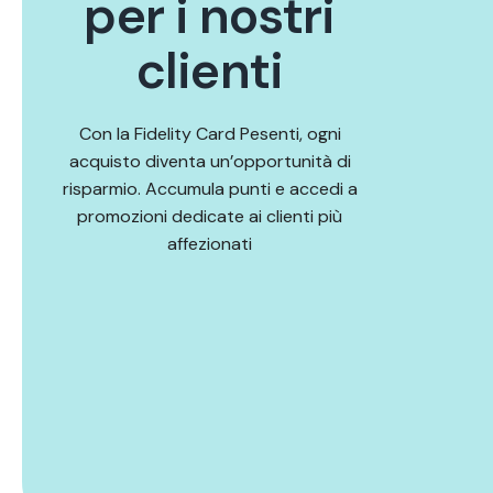
p
e
r
i
n
o
s
t
r
i
c
l
i
e
n
t
i
Con la Fidelity Card Pesenti, ogni
acquisto diventa un’opportunità di
risparmio. Accumula punti e accedi a
promozioni dedicate ai clienti più
affezionati