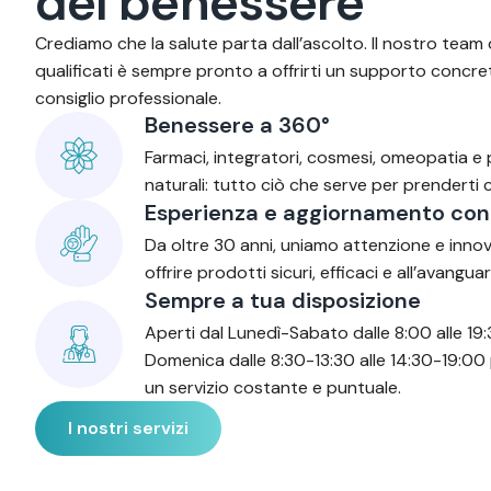
d
e
l
b
e
n
e
s
s
e
r
e
Crediamo che la salute parta dall’ascolto. Il nostro team 
qualificati è sempre pronto a offrirti un supporto concre
consiglio professionale.
Benessere a 360°
Farmaci, integratori, cosmesi, omeopatia e
naturali: tutto ciò che serve per prenderti c
Esperienza e aggiornamento con
Da oltre 30 anni, uniamo attenzione e inno
offrire prodotti sicuri, efficaci e all’avanguar
Sempre a tua disposizione
Aperti dal Lunedì-Sabato dalle 8:00 alle 19:
Domenica dalle 8:30-13:30 alle 14:30-19:00 
un servizio costante e puntuale.
I nostri servizi