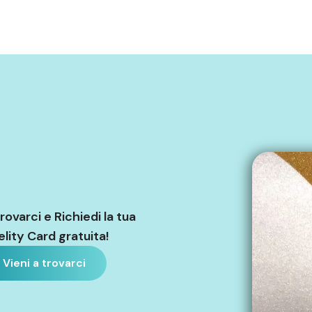
trovarci e Richiedi la tua
elity Card gratuita!
Vieni a trovarci