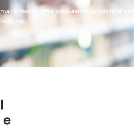
Farmacia Pesenti
offre consulenze, prodotti di qua
medicinali.
a
l
e