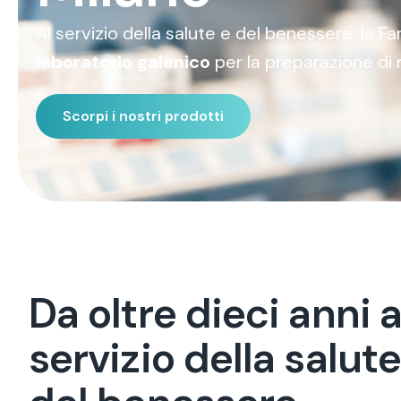
Al servizio della salute e del benessere, la 
laboratorio galenico
per la preparazione di 
Scorpi i nostri prodotti
D
a
o
l
t
r
e
d
i
e
c
i
a
n
n
i
s
e
r
v
i
z
i
o
d
e
l
l
a
s
a
l
u
t
e