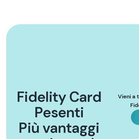
F
i
d
e
l
i
t
y
C
a
r
d
Vieni a 
Fid
P
e
s
e
n
t
i
P
i
ù
v
a
n
t
a
g
g
i