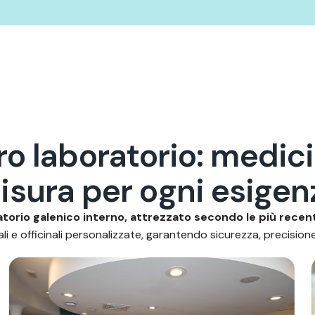
r
o
l
a
b
o
r
a
t
o
r
i
o
:
m
e
d
i
c
i
m
i
s
u
r
a
p
e
r
o
g
n
i
e
s
i
g
e
n
torio galenico interno, attrezzato secondo le più recen
i e officinali personalizzate, garantendo sicurezza, precisione 