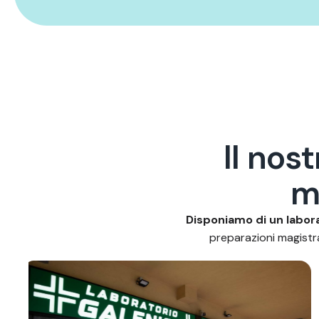
I
l
n
o
s
t
Disponiamo di un labora
preparazioni magistral