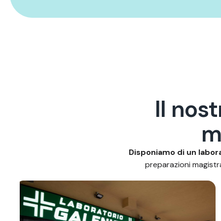
I
l
n
o
s
t
Disponiamo di un labora
preparazioni magistral