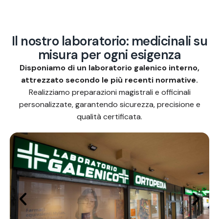
I
l
n
o
s
t
r
o
l
a
b
o
r
a
t
o
r
i
o
:
m
e
d
i
c
i
n
a
l
i
s
u
m
i
s
u
r
a
p
e
r
o
g
n
i
e
s
i
g
e
n
z
a
Disponiamo di un laboratorio galenico interno,
attrezzato secondo le più recenti normative.
Realizziamo preparazioni magistrali e officinali
personalizzate, garantendo sicurezza, precisione e
qualità certificata.