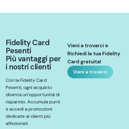
F
i
d
e
l
i
t
y
C
a
r
d
Vieni a trovarci e
P
e
s
e
n
t
i
Richiedi la tua Fidelity
P
i
ù
v
a
n
t
a
g
g
i
p
e
r
Card gratuita!
i
n
o
s
t
r
i
c
l
i
e
n
t
i
Vieni a trovarci
Con la Fidelity Card
Pesenti, ogni acquisto
diventa un’opportunità di
risparmio. Accumula punti
e accedi a promozioni
dedicate ai clienti più
affezionati