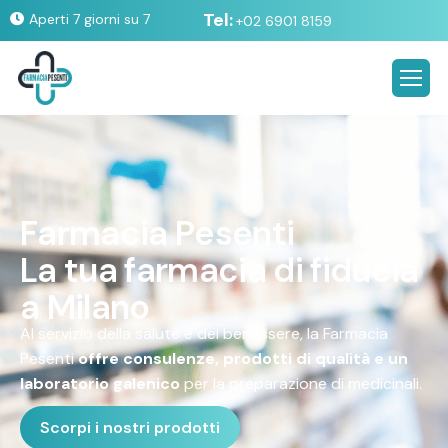
Tel:
Aperti 7 giorni su 7
+02 6901 8159
F
a
r
m
a
c
i
a
P
e
s
e
n
t
i
L
a
t
u
a
f
a
r
m
a
c
i
a
d
i
f
i
d
u
c
i
a
a
M
i
l
a
n
o
Al servizio della salute e del benessere, la Farmacia
Pesenti
offre consulenze, prodotti di qualità e un
laboratorio galenico
per la preparazione di medicinali.
Scorpi i nostri prodotti