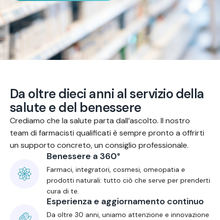
D
a
o
l
t
r
e
d
i
e
c
i
a
n
n
i
a
l
s
e
r
v
i
z
i
o
d
e
l
l
a
s
a
l
u
t
e
e
d
e
l
b
e
n
e
s
s
e
r
e
Crediamo che la salute parta dall’ascolto. Il nostro
team di farmacisti qualificati è sempre pronto a offrirti
un supporto concreto, un consiglio professionale.
Benessere a 360°
Farmaci, integratori, cosmesi, omeopatia e
prodotti naturali: tutto ciò che serve per prenderti
cura di te.
Esperienza e aggiornamento continuo
Da oltre 30 anni, uniamo attenzione e innovazione