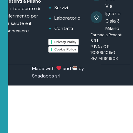
Pesenti a Milano
Via
Servizi
è il tuo punto di
Ignazio
riferimento per
Laboratorio
Ciaia 3
la salute e il
Contatti
Milano
benessere.
Farmacia Pesenti
S.R.L.
Privacy Policy
P. IVA / C.F.
Cookie Policy
13066510150
REA MI 1611908
Made with
and
by
Shadapps srl