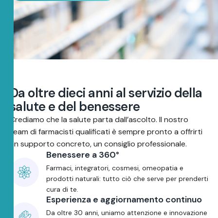
D
a
o
l
t
r
e
d
i
e
c
i
a
n
n
i
a
l
s
e
r
v
i
z
i
o
d
e
l
l
a
s
a
l
u
t
e
e
d
e
l
b
e
n
e
s
s
e
r
e
Crediamo che la salute parta dall’ascolto. Il nostro
team di farmacisti qualificati è sempre pronto a offrirti
un supporto concreto, un consiglio professionale.
Benessere a 360°
Farmaci, integratori, cosmesi, omeopatia e
prodotti naturali: tutto ciò che serve per prenderti
cura di te.
Esperienza e aggiornamento continuo
Da oltre 30 anni, uniamo attenzione e innovazione