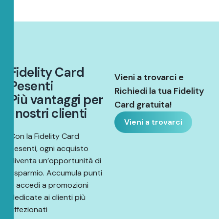
F
i
d
e
l
i
t
y
C
a
r
d
Vieni a trovarci e
P
e
s
e
n
t
i
Richiedi la tua Fidelity
P
i
ù
v
a
n
t
a
g
g
i
p
e
r
Card gratuita!
i
n
o
s
t
r
i
c
l
i
e
n
t
i
Vieni a trovarci
Con la Fidelity Card
Pesenti, ogni acquisto
diventa un’opportunità di
risparmio. Accumula punti
e accedi a promozioni
dedicate ai clienti più
affezionati