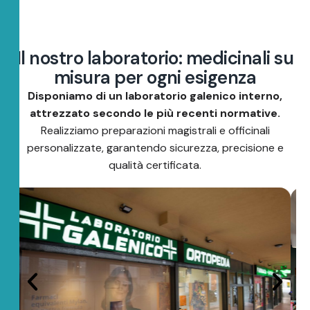
I
l
n
o
s
t
r
o
l
a
b
o
r
a
t
o
r
i
o
:
m
e
d
i
c
i
n
a
l
i
s
u
m
i
s
u
r
a
p
e
r
o
g
n
i
e
s
i
g
e
n
z
a
Disponiamo di un laboratorio galenico interno,
attrezzato secondo le più recenti normative.
Realizziamo preparazioni magistrali e officinali
personalizzate, garantendo sicurezza, precisione e
qualità certificata.