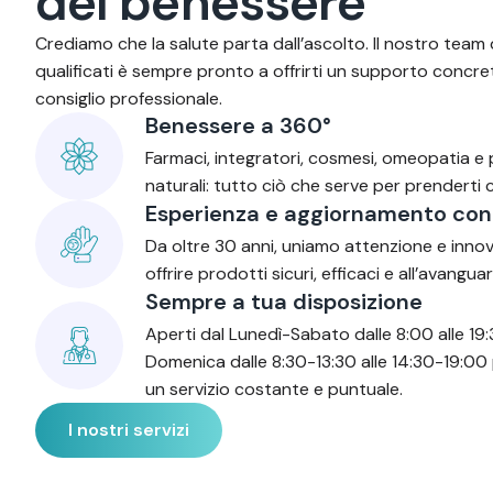
d
e
l
b
e
n
e
s
s
e
r
e
Crediamo che la salute parta dall’ascolto. Il nostro team 
qualificati è sempre pronto a offrirti un supporto concre
consiglio professionale.
Benessere a 360°
Farmaci, integratori, cosmesi, omeopatia e
naturali: tutto ciò che serve per prenderti c
Esperienza e aggiornamento con
Da oltre 30 anni, uniamo attenzione e inno
offrire prodotti sicuri, efficaci e all’avanguar
Sempre a tua disposizione
Aperti dal Lunedì-Sabato dalle 8:00 alle 19:
Domenica dalle 8:30-13:30 alle 14:30-19:00 
un servizio costante e puntuale.
I nostri servizi