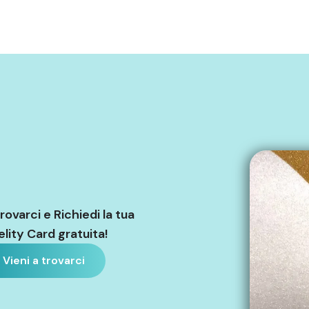
trovarci e Richiedi la tua
elity Card gratuita!
Vieni a trovarci