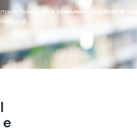
Farmacia Pesenti
offre consulenze, prodotti di qua
medicinali.
a
l
e