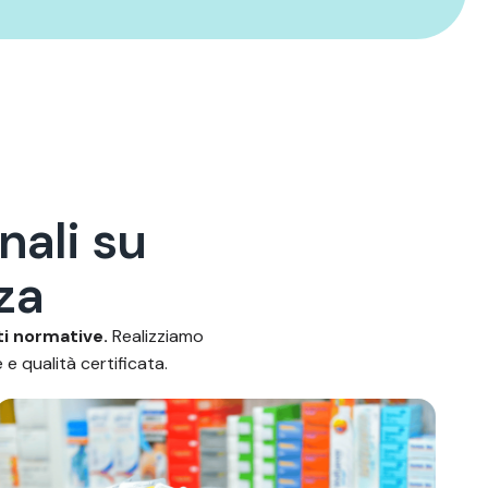
n
a
l
i
s
u
z
a
ti normative.
Realizziamo
e qualità certificata.