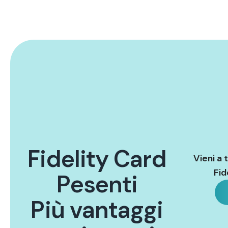
F
i
d
e
l
i
t
y
C
a
r
d
Vieni a 
Fid
P
e
s
e
n
t
i
P
i
ù
v
a
n
t
a
g
g
i