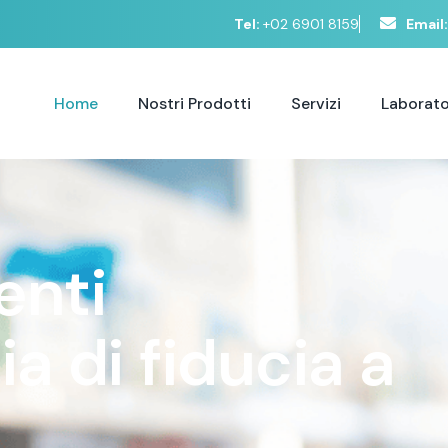
Tel:
+02 6901 8159
Email:
Home
Nostri Prodotti
Servizi
Laborato
e
n
t
i
c
i
a
d
i
f
i
d
u
c
i
a
a