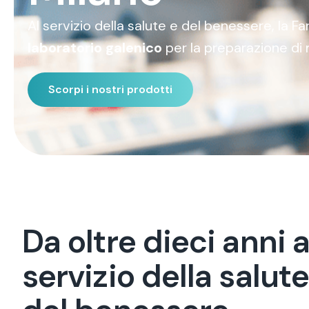
Al servizio della salute e del benessere, la 
laboratorio galenico
per la preparazione di 
Scorpi i nostri prodotti
D
a
o
l
t
r
e
d
i
e
c
i
a
n
n
i
s
e
r
v
i
z
i
o
d
e
l
l
a
s
a
l
u
t
e