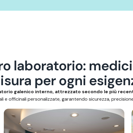
r
o
l
a
b
o
r
a
t
o
r
i
o
:
m
e
d
i
c
i
m
i
s
u
r
a
p
e
r
o
g
n
i
e
s
i
g
e
n
torio galenico interno, attrezzato secondo le più recen
i e officinali personalizzate, garantendo sicurezza, precisione 