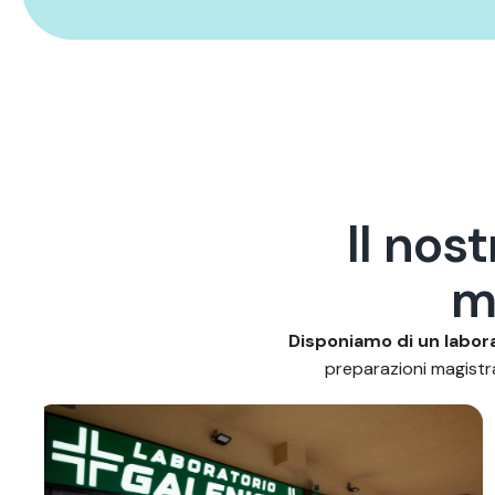
I
l
n
o
s
t
Disponiamo di un labora
preparazioni magistral