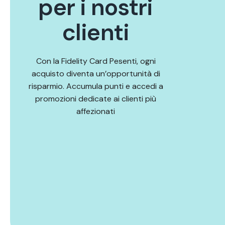
p
e
r
i
n
o
s
t
r
i
c
l
i
e
n
t
i
Con la Fidelity Card Pesenti, ogni
acquisto diventa un’opportunità di
risparmio. Accumula punti e accedi a
promozioni dedicate ai clienti più
affezionati