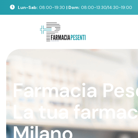
Lun-Sab:
08:00-19:30
| Dom:
08:00-13:30/14:30-19:00
F
a
r
m
a
c
i
a
P
e
s
L
a
t
u
a
f
a
r
m
a
M
i
l
a
n
o