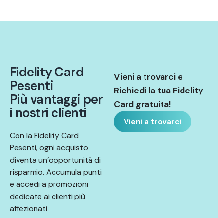
F
i
d
e
l
i
t
y
C
a
r
d
Vieni a trovarci e
P
e
s
e
n
t
i
Richiedi la tua Fidelity
P
i
ù
v
a
n
t
a
g
g
i
p
e
r
Card gratuita!
i
n
o
s
t
r
i
c
l
i
e
n
t
i
Vieni a trovarci
Con la Fidelity Card
Pesenti, ogni acquisto
diventa un’opportunità di
risparmio. Accumula punti
e accedi a promozioni
dedicate ai clienti più
affezionati