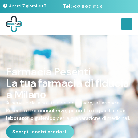
Tel:
Aperti 7 giorni su 7
+02 6901 8159
F
a
r
m
a
c
i
a
P
e
s
e
n
t
i
L
a
t
u
a
f
a
r
m
a
c
i
a
d
i
f
i
d
u
c
i
a
a
M
i
l
a
n
o
Al servizio della salute e del benessere, la Farmacia
Pesenti
offre consulenze, prodotti di qualità e un
laboratorio galenico
per la preparazione di medicinali.
Scorpi i nostri prodotti