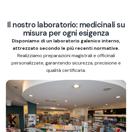
I
l
n
o
s
t
r
o
l
a
b
o
r
a
t
o
r
i
o
:
m
e
d
i
c
i
n
a
l
i
s
u
m
i
s
u
r
a
p
e
r
o
g
n
i
e
s
i
g
e
n
z
a
Disponiamo di un laboratorio galenico interno,
attrezzato secondo le più recenti normative.
Realizziamo preparazioni magistrali e officinali
personalizzate, garantendo sicurezza, precisione e
qualità certificata.