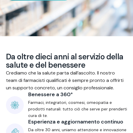
D
a
o
l
t
r
e
d
i
e
c
i
a
n
n
i
a
l
s
e
r
v
i
z
i
o
d
e
l
l
a
s
a
l
u
t
e
e
d
e
l
b
e
n
e
s
s
e
r
e
Crediamo che la salute parta dall’ascolto. Il nostro
team di farmacisti qualificati è sempre pronto a offrirti
un supporto concreto, un consiglio professionale.
Benessere a 360°
Farmaci, integratori, cosmesi, omeopatia e
prodotti naturali: tutto ciò che serve per prenderti
cura di te.
Esperienza e aggiornamento continuo
Da oltre 30 anni, uniamo attenzione e innovazione