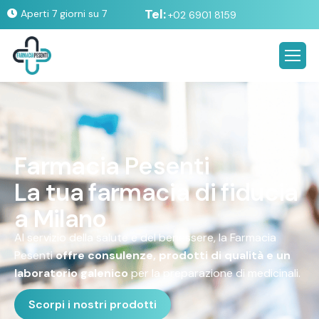
Tel:
Aperti 7 giorni su 7
+02 6901 8159
F
a
r
m
a
c
i
a
P
e
s
e
n
t
i
L
a
t
u
a
f
a
r
m
a
c
i
a
d
i
f
i
d
u
c
i
a
a
M
i
l
a
n
o
Al servizio della salute e del benessere, la Farmacia
Pesenti
offre consulenze, prodotti di qualità e un
laboratorio galenico
per la preparazione di medicinali.
Scorpi i nostri prodotti