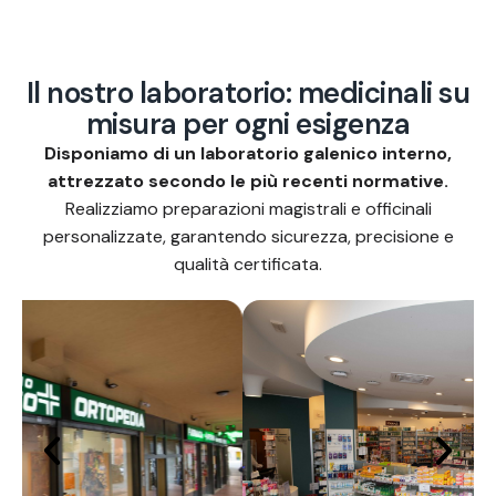
I
l
n
o
s
t
r
o
l
a
b
o
r
a
t
o
r
i
o
:
m
e
d
i
c
i
n
a
l
i
s
u
m
i
s
u
r
a
p
e
r
o
g
n
i
e
s
i
g
e
n
z
a
Disponiamo di un laboratorio galenico interno,
attrezzato secondo le più recenti normative.
Realizziamo preparazioni magistrali e officinali
personalizzate, garantendo sicurezza, precisione e
qualità certificata.