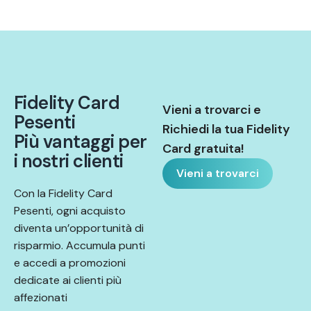
F
i
d
e
l
i
t
y
C
a
r
d
Vieni a trovarci e
P
e
s
e
n
t
i
Richiedi la tua Fidelity
P
i
ù
v
a
n
t
a
g
g
i
p
e
r
Card gratuita!
i
n
o
s
t
r
i
c
l
i
e
n
t
i
Vieni a trovarci
Con la Fidelity Card
Pesenti, ogni acquisto
diventa un’opportunità di
risparmio. Accumula punti
e accedi a promozioni
dedicate ai clienti più
affezionati