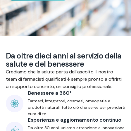
D
a
o
l
t
r
e
d
i
e
c
i
a
n
n
i
a
l
s
e
r
v
i
z
i
o
d
e
l
l
a
s
a
l
u
t
e
e
d
e
l
b
e
n
e
s
s
e
r
e
Crediamo che la salute parta dall’ascolto. Il nostro
team di farmacisti qualificati è sempre pronto a offrirti
un supporto concreto, un consiglio professionale.
Benessere a 360°
Farmaci, integratori, cosmesi, omeopatia e
prodotti naturali: tutto ciò che serve per prenderti
cura di te.
Esperienza e aggiornamento continuo
Da oltre 30 anni, uniamo attenzione e innovazione